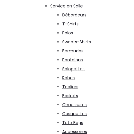
Service en Salle
Débardeurs
T-Shirts
Polos
Sweats-Shirts
Bermudas
Pantalons
Salopettes
Robes
Tabliers
Baskets
Chaussures
Casquettes
Tote Bags
Accessoires