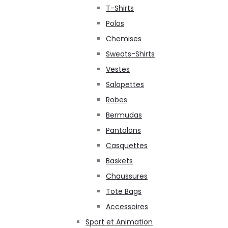
T-Shirts
Polos
Chemises
Sweats-Shirts
Vestes
Salopettes
Robes
Bermudas
Pantalons
Casquettes
Baskets
Chaussures
Tote Bags
Accessoires
Sport et Animation