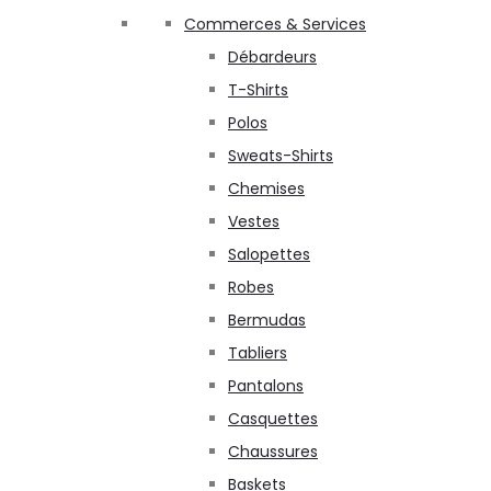
Commerces & Services
Débardeurs
T-Shirts
Polos
Sweats-Shirts
Chemises
Vestes
Salopettes
Robes
Bermudas
Tabliers
Pantalons
Casquettes
Chaussures
Baskets