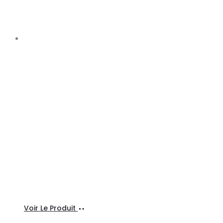
Choix
Ce
Voir Le Produit
des
produit