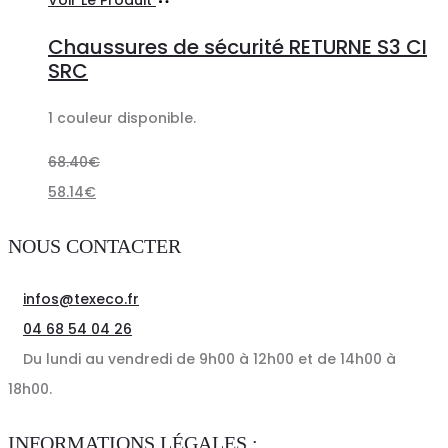
Voir Le Produit
des
produit
Chaussures de sécurité RETURNE S3 CI
options
a
SRC
plusieurs
1 couleur disponible.
variations.
Les
68.40
€
options
58.14
€
peuvent
être
NOUS CONTACTER
choisies
sur
infos@texeco.fr
la
04 68 54 04 26
page
Du lundi au vendredi de 9h00 à 12h00 et de 14h00 à
du
18h00.
produit
INFORMATIONS LÉGALES :