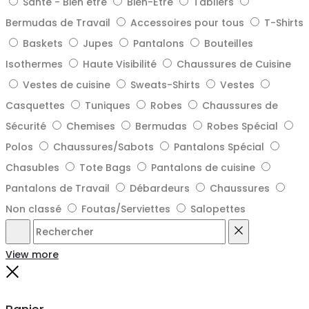
Santé - Bien être
Bien-Être
Tabliers
Bermudas de Travail
Accessoires pour tous
T-Shirts
Baskets
Jupes
Pantalons
Bouteilles
Isothermes
Haute Visibilité
Chaussures de Cuisine
Vestes de cuisine
Sweats-Shirts
Vestes
Casquettes
Tuniques
Robes
Chaussures de
Sécurité
Chemises
Bermudas
Robes Spécial
Polos
Chaussures/Sabots
Pantalons Spécial
Chasubles
Tote Bags
Pantalons de cuisine
Pantalons de Travail
Débardeurs
Chaussures
Non classé
Foutas/Serviettes
Salopettes
Rechercher
Reset
View more
Close