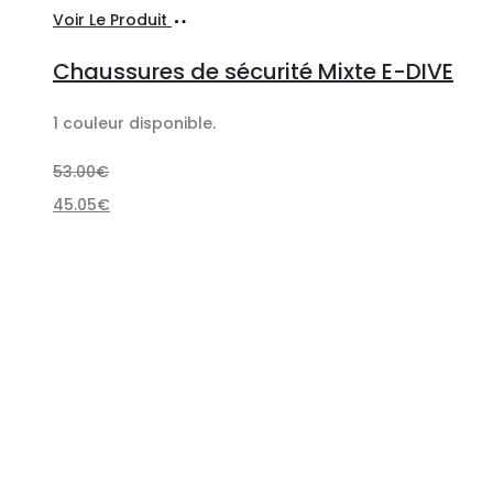
Choix
Ce
Voir Le Produit
des
produit
Chaussures de sécurité Mixte E-DIVE
options
a
plusieurs
1 couleur disponible.
variations.
53.00
€
Les
45.05
€
options
peuvent
être
choisies
sur
la
page
du
produit