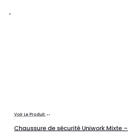
Choix
Ce
Voir Le Produit
des
produit
Chaussure de sécurité Uniwork Mixte –
options
a