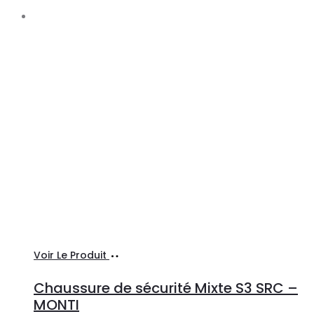
Choix
Ce
Voir Le Produit
des
produit
Chaussure de sécurité Mixte S3 SRC –
options
a
MONTI