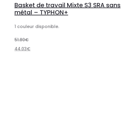
Basket de travail Mixte S3 SRA sans
options
a
métal – TYPHON+
plusieurs
1 couleur disponible.
variations.
Les
51.80
€
options
44.03
€
peuvent
être
choisies
sur
la
page
du
produit