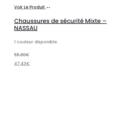
Choix
Ce
Voir Le Produit
des
produit
Chaussures de sécurité Mixte –
options
a
NASSAU
plusieurs
1 couleur disponible.
variations.
Les
55.80
€
options
47.43
€
peuvent
être
choisies
sur
la
page
du
produit