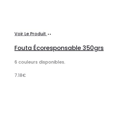
Sélectionner
Voir Le Produit
les
Fouta Écoresponsable 350grs
options
6 couleurs disponibles.
7.18
€