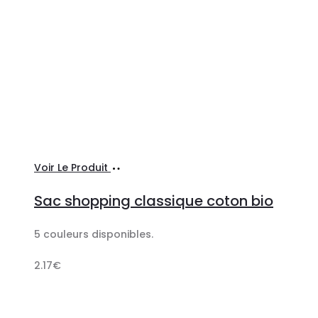
Sélectionner
Voir Le Produit
les
Sac shopping classique coton bio
options
5 couleurs disponibles.
2.17
€