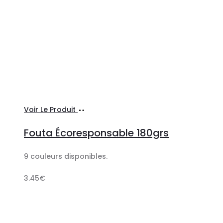
Sélectionner
Voir Le Produit
les
Fouta Écoresponsable 180grs
options
9 couleurs disponibles.
3.45
€