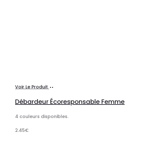
Sélectionner
Voir Le Produit
les
Débardeur Écoresponsable Femme
options
4 couleurs disponibles.
2.45
€