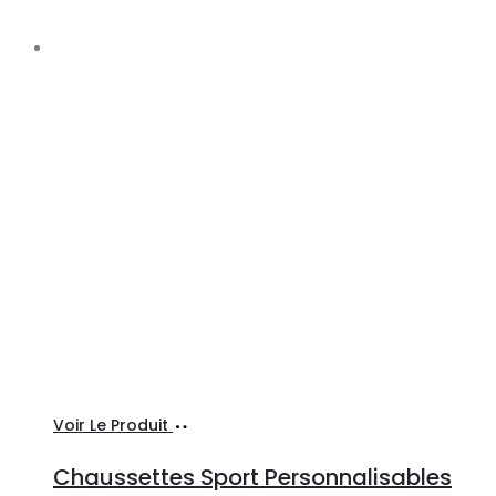
Sélectionner
Voir Le Produit
les
Chaussettes Sport Personnalisables
options