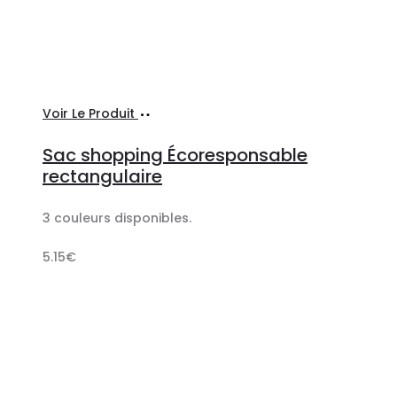
Sélectionner
Voir Le Produit
les
Sac shopping Écoresponsable
options
rectangulaire
3 couleurs disponibles.
5.15
€