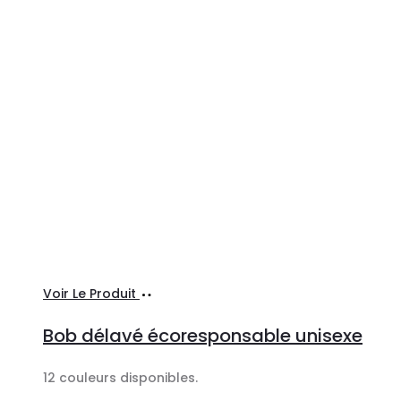
Sélectionner
Voir Le Produit
les
Bob délavé écoresponsable unisexe
options
12 couleurs disponibles.