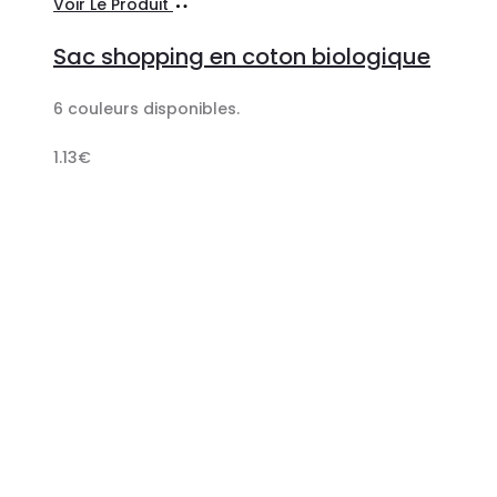
Sélectionner
Voir Le Produit
les
Sac shopping en coton biologique
options
6 couleurs disponibles.
1.13
€