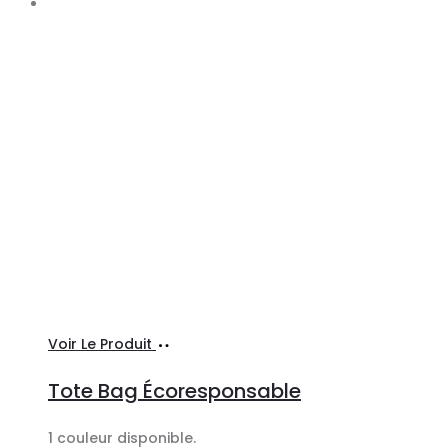
Sélectionner
Voir Le Produit
les
Tote Bag Écoresponsable
options
1 couleur disponible.