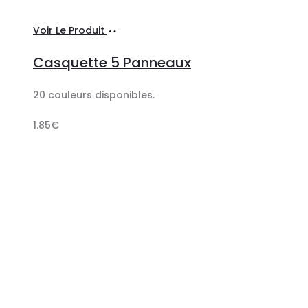
Sélectionner
Voir Le Produit
les
Casquette 5 Panneaux
options
20 couleurs disponibles.
1.85
€