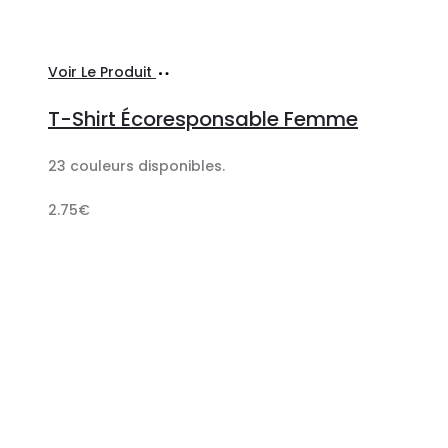
Ajouter
Voir Le Produit
au
T-Shirt Écoresponsable Femme
panier
23 couleurs disponibles.
2.75
€