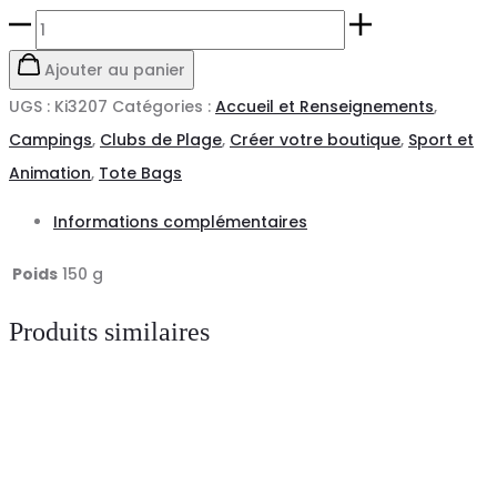
quantité
de
Ajouter au panier
Tote
UGS :
Ki3207
Catégories :
Accueil et Renseignements
,
Bag
Campings
,
Clubs de Plage
,
Créer votre boutique
,
Sport et
Écoresponsable
Animation
,
Tote Bags
Informations complémentaires
Poids
150 g
Produits similaires