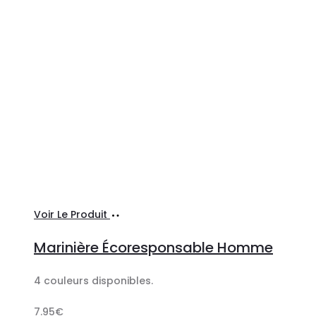
Ajouter
Voir Le Produit
au
Marinière Écoresponsable Homme
panier
4 couleurs disponibles.
7.95
€