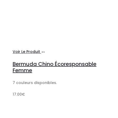
Ajouter
Voir Le Produit
au
Bermuda Chino Écoresponsable
panier
Femme
7 couleurs disponibles.
17.00
€