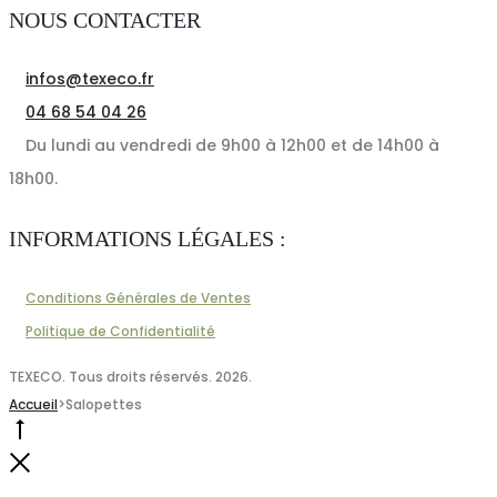
peuvent
NOUS CONTACTER
être
choisies
infos@texeco.fr
sur
04 68 54 04 26
la
Du lundi au vendredi de 9h00 à 12h00 et de 14h00 à
page
18h00.
du
INFORMATIONS LÉGALES :
produit
Conditions Générales de Ventes
Politique de Confidentialité
TEXECO. Tous droits réservés. 2026.
Accueil
>
Salopettes
Go
to
Close