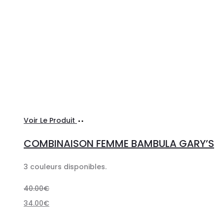
Choix
Ce
Voir Le Produit
des
produit
COMBINAISON FEMME BAMBULA GARY’S
options
a
plusieurs
3 couleurs disponibles.
variations.
40.00
€
Les
34.00
€
options