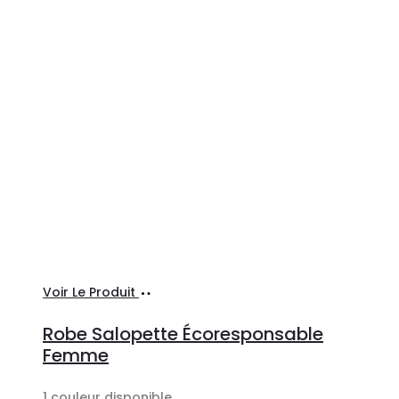
Sélectionner
Voir Le Produit
les
Robe Salopette Écoresponsable
options
Femme
1 couleur disponible.