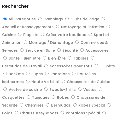
top
Rechercher
All Categories
Campings
Clubs de Plage
Accueil et Renseignements
Nettoyage et Entretien
Cuisine
Plagiste
Créer votre boutique
Sport et
Animation
Montage / Démontage
Commerces &
Services
Service en Salle
Sécurité
Accessoires
Santé - Bien être
Bien-Être
Tabliers
Bermudas de Travail
Accessoires pour tous
T-Shirts
Baskets
Jupes
Pantalons
Bouteilles
Isothermes
Haute Visibilité
Chaussures de Cuisine
Vestes de cuisine
Sweats-Shirts
Vestes
Casquettes
Tuniques
Robes
Chaussures de
Sécurité
Chemises
Bermudas
Robes Spécial
Polos
Chaussures/Sabots
Pantalons Spécial