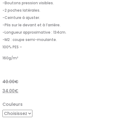
-Boutons pression visibles.
-2 poches latérales.
-Ceinture à ajuster.
-Plis sur le devant et à l’arrière.
-Longueur approximative : 134cm.
-M2 : coupe semi-moulante.
100% PES –
160
g/m²
40.00
€
34.00
€
Couleurs