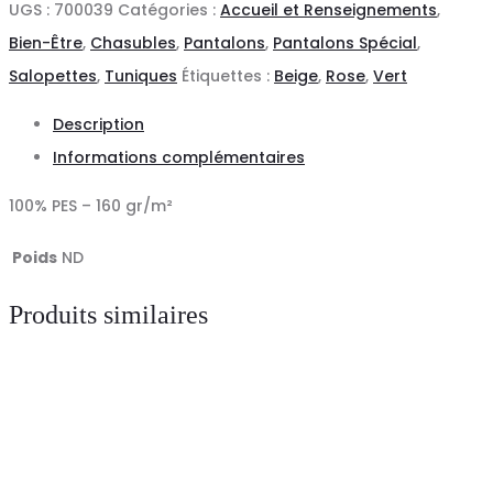
UGS :
700039
Catégories :
Accueil et Renseignements
,
FEMME
Bien-Être
,
Chasubles
,
Pantalons
,
Pantalons Spécial
,
BAMBULA
Salopettes
,
Tuniques
Étiquettes :
Beige
,
Rose
,
Vert
GARY'S
Description
Informations complémentaires
100% PES – 160 gr/m²
Poids
ND
Produits similaires