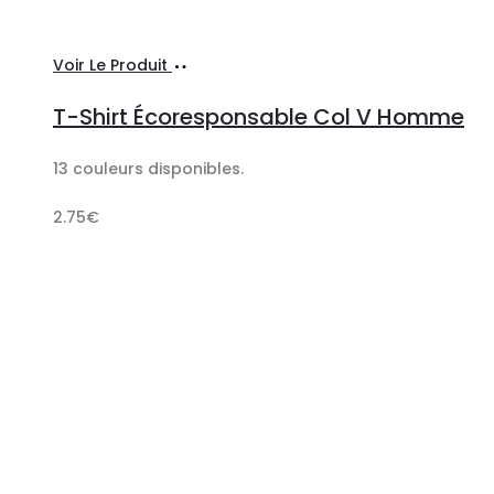
Ajouter
Voir Le Produit
au
T-Shirt Écoresponsable Col V Homme
panier
13 couleurs disponibles.
2.75
€