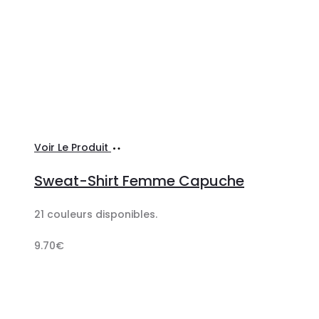
Ajouter
Voir Le Produit
au
Sweat-Shirt Femme Capuche
panier
21 couleurs disponibles.
9.70
€