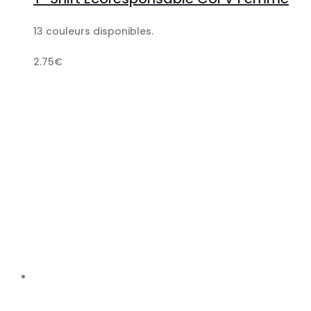
panier
13 couleurs disponibles.
2.75
€