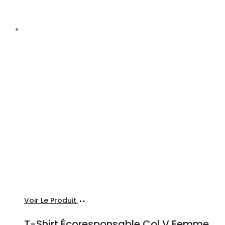
Ajouter
Voir Le Produit
au
T-Shirt Écoresponsable Col V Femme