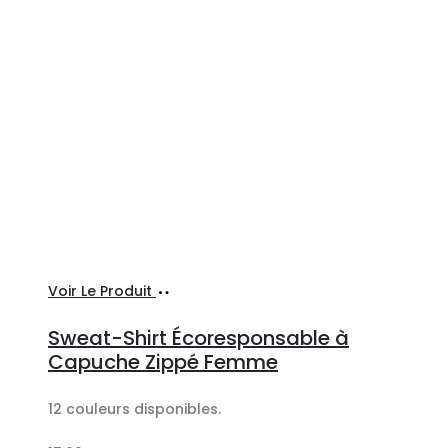
Ajouter
Voir Le Produit
au
Sweat-Shirt Écoresponsable à
panier
Capuche Zippé Femme
12 couleurs disponibles.