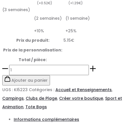
(
+
0.52
€
)
(
+
1.29
€
)
(3 semaines)
(2 semaines)
(1 semaine)
+10%
+25%
Prix du produit:
5.15
€
Prix de la personnalisation:
Total / pièce:
quantité
de
Ajouter au panier
Sac
UGS :
Ki5223
Catégories :
Accueil et Renseignements
,
shopping
Campings
,
Clubs de Plage
,
Créer votre boutique
,
Sport et
Écoresponsable
Animation
,
Tote Bags
rectangulaire
Informations complémentaires