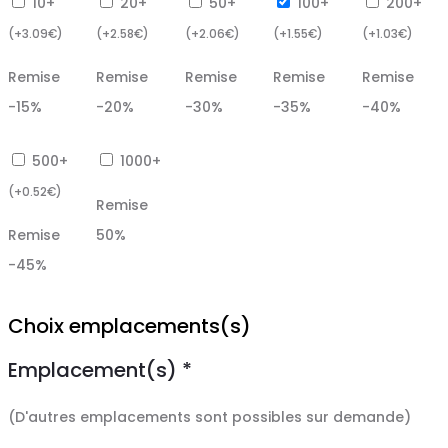
10+
20+
50+
100+
200+
(
+
3.09
€
)
(
+
2.58
€
)
(
+
2.06
€
)
(
+
1.55
€
)
(
+
1.03
€
)
Remise
Remise
Remise
Remise
Remise
-15%
-20%
-30%
-35%
-40%
500+
1000+
(
+
0.52
€
)
Remise
Remise
50%
-45%
Choix emplacements(s)
Emplacement(s)
*
(D'autres emplacements sont possibles sur demande)