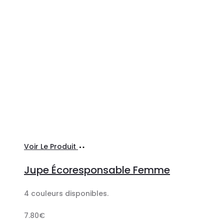
Ajouter
Voir Le Produit
au
Jupe Écoresponsable Femme
panier
4 couleurs disponibles.
7.80
€