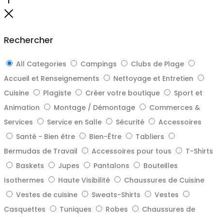
Go
to
Close
top
Rechercher
All Categories
Campings
Clubs de Plage
Accueil et Renseignements
Nettoyage et Entretien
Cuisine
Plagiste
Créer votre boutique
Sport et
Animation
Montage / Démontage
Commerces &
Services
Service en Salle
Sécurité
Accessoires
Santé - Bien être
Bien-Être
Tabliers
Bermudas de Travail
Accessoires pour tous
T-Shirts
Baskets
Jupes
Pantalons
Bouteilles
Isothermes
Haute Visibilité
Chaussures de Cuisine
Vestes de cuisine
Sweats-Shirts
Vestes
Casquettes
Tuniques
Robes
Chaussures de