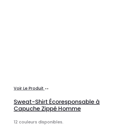
Ajouter
Voir Le Produit
au
Sweat-Shirt Écoresponsable à
panier
Capuche Zippé Homme
12 couleurs disponibles.