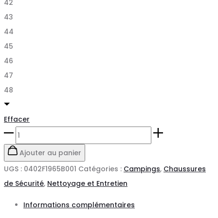
42
43
44
45
46
47
48
Effacer
quantité
de
Ajouter au panier
Chaussures
UGS :
0402F1965B001
Catégories :
Campings
,
Chaussures
de
de Sécurité
,
Nettoyage et Entretien
sécurité
Informations complémentaires
Mixte