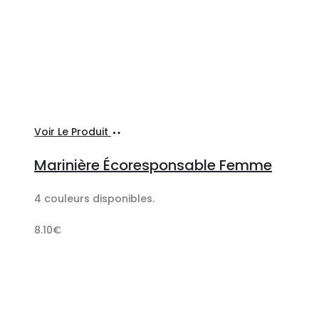
Ajouter
Voir Le Produit
au
Marinière Écoresponsable Femme
panier
4 couleurs disponibles.
8.10
€