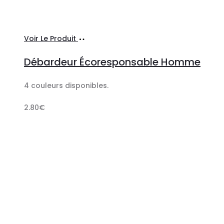
Ajouter
Voir Le Produit
au
Débardeur Écoresponsable Homme
panier
4 couleurs disponibles.
2.80
€