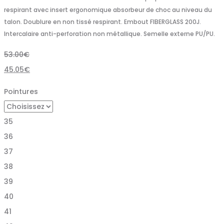
respirant avec insert ergonomique absorbeur de choc au niveau du
talon. Doublure en non tissé respirant. Embout FIBERGLASS 200J.
Intercalaire anti-perforation non métallique. Semelle externe PU/PU.
53.00
€
45.05
€
Pointures
35
36
37
38
39
40
41