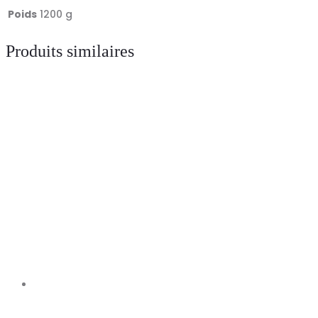
E-
Poids
1200 g
DIVE
Produits similaires