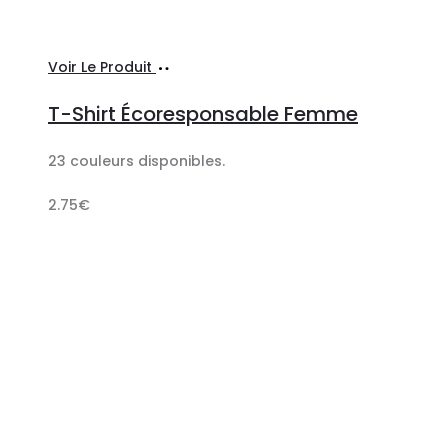
Ajouter
Voir Le Produit
au
T-Shirt Écoresponsable Femme
panier
23 couleurs disponibles.
2.75
€