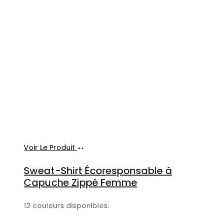
Ajouter
Voir Le Produit
au
Sweat-Shirt Écoresponsable à
panier
Capuche Zippé Femme
12 couleurs disponibles.