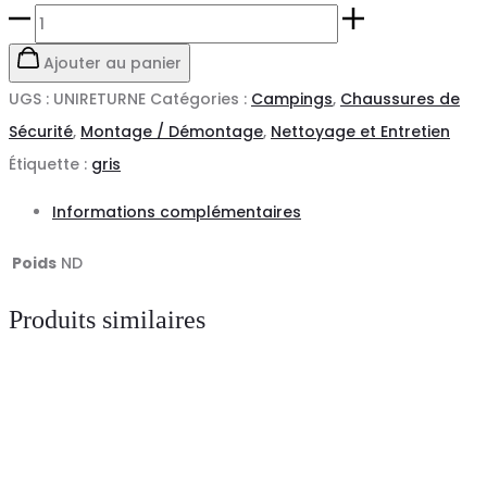
quantité
de
Ajouter au panier
Chaussures
UGS :
UNIRETURNE
Catégories :
Campings
,
Chaussures de
de
Sécurité
,
Montage / Démontage
,
Nettoyage et Entretien
sécurité
Étiquette :
gris
RETURNE
Informations complémentaires
S3
CI
Poids
ND
SRC
Produits similaires