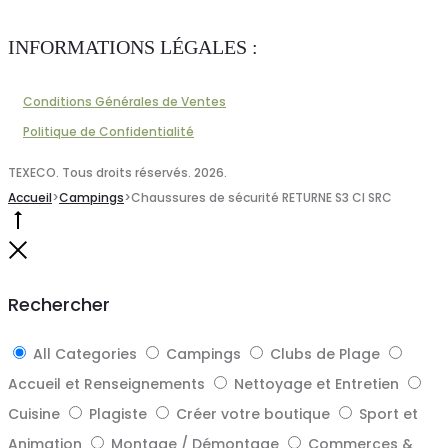
INFORMATIONS LÉGALES :
Conditions Générales de Ventes
Politique de Confidentialité
TEXECO. Tous droits réservés. 2026.
Accueil
>
Campings
>
Chaussures de sécurité RETURNE S3 CI SRC
Go
to
Close
top
Rechercher
All Categories
Campings
Clubs de Plage
Accueil et Renseignements
Nettoyage et Entretien
Cuisine
Plagiste
Créer votre boutique
Sport et
Animation
Montage / Démontage
Commerces &