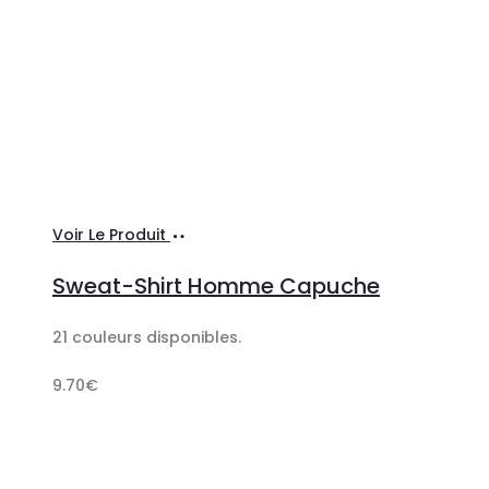
Ajouter
Voir Le Produit
au
Sweat-Shirt Homme Capuche
panier
21 couleurs disponibles.
9.70
€