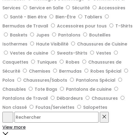
Services
Service en Salle
Sécurité
Accessoires
Santé - Bien être
Bien-Être
Tabliers
Bermudas de Travail
Accessoires pour tous
T-Shirts
Baskets
Jupes
Pantalons
Bouteilles
Isothermes
Haute Visibilité
Chaussures de Cuisine
Vestes de cuisine
Sweats-Shirts
Vestes
Casquettes
Tuniques
Robes
Chaussures de
Sécurité
Chemises
Bermudas
Robes Spécial
Polos
Chaussures/Sabots
Pantalons Spécial
Chasubles
Tote Bags
Pantalons de cuisine
Pantalons de Travail
Débardeurs
Chaussures
Non classé
Foutas/Serviettes
Salopettes
Rechercher
Reset
View more