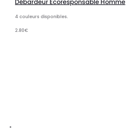
Débardeur Écoresponsable Homme
panier
4 couleurs disponibles.
2.80
€