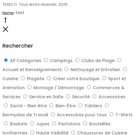
TEXECO. Tous droits réservés. 2026.
test
Home
>
Go
to
Close
top
Rechercher
All Categories
Campings
Clubs de Plage
Accueil et Renseignements
Nettoyage et Entretien
Cuisine
Plagiste
Créer votre boutique
Sport et
Animation
Montage / Démontage
Commerces &
Services
Service en Salle
Sécurité
Accessoires
Santé - Bien être
Bien-Être
Tabliers
Bermudas de Travail
Accessoires pour tous
T-Shirts
Baskets
Jupes
Pantalons
Bouteilles
Isothermes
Haute Visibilité
Chaussures de Cuisine