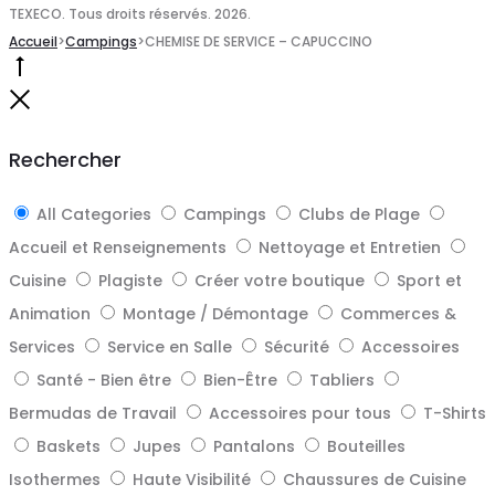
TEXECO. Tous droits réservés. 2026.
Accueil
>
Campings
>
CHEMISE DE SERVICE – CAPUCCINO
Go
to
Close
top
Rechercher
All Categories
Campings
Clubs de Plage
Accueil et Renseignements
Nettoyage et Entretien
Cuisine
Plagiste
Créer votre boutique
Sport et
Animation
Montage / Démontage
Commerces &
Services
Service en Salle
Sécurité
Accessoires
Santé - Bien être
Bien-Être
Tabliers
Bermudas de Travail
Accessoires pour tous
T-Shirts
Baskets
Jupes
Pantalons
Bouteilles
Isothermes
Haute Visibilité
Chaussures de Cuisine