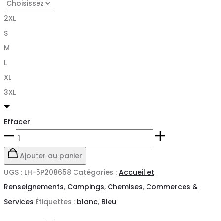
2XL
S
M
L
XL
3XL
Effacer
quantité
de
Ajouter au panier
CHEMISE
UGS :
LH-5P208658
Catégories :
Accueil et
DE
Renseignements
,
Campings
,
Chemises
,
Commerces &
SERVICE
Services
Étiquettes :
blanc
,
Bleu
-