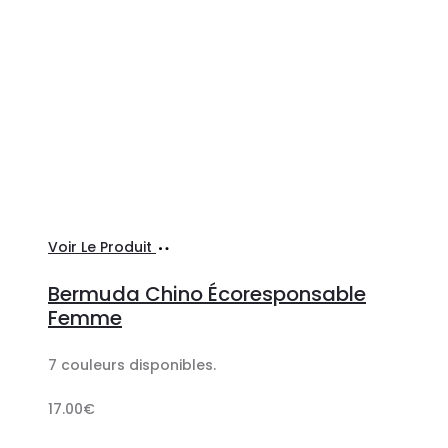
Ajouter
Voir Le Produit
au
Bermuda Chino Écoresponsable
panier
Femme
7 couleurs disponibles.
17.00
€