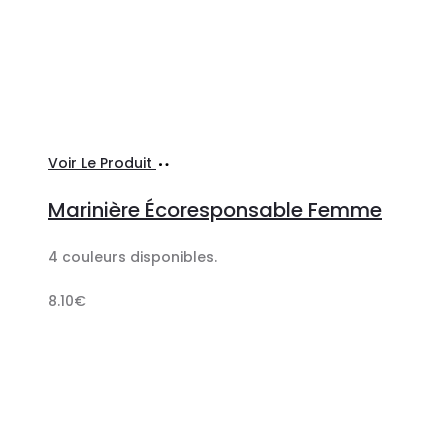
Ajouter
Voir Le Produit
au
Marinière Écoresponsable Femme
panier
4 couleurs disponibles.
8.10
€