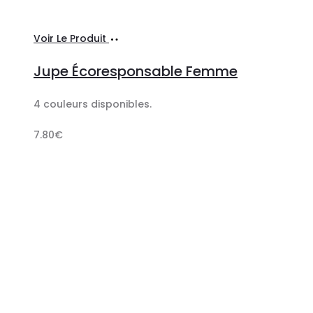
Ajouter
Voir Le Produit
au
Jupe Écoresponsable Femme
panier
4 couleurs disponibles.
7.80
€