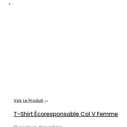
Ajouter
Voir Le Produit
au
T-Shirt Écoresponsable Col V Femme
panier