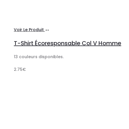
Ajouter
Voir Le Produit
au
T-Shirt Écoresponsable Col V Homme
panier
13 couleurs disponibles.
2.75
€