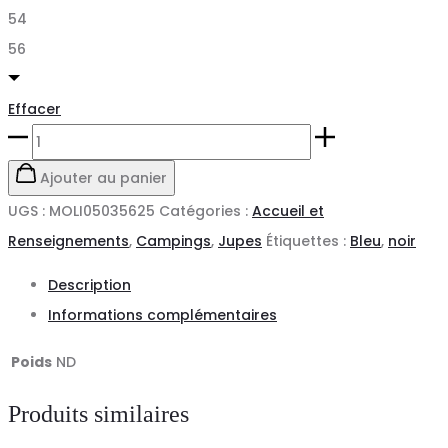
54
56
Effacer
quantité
de
Ajouter au panier
Jupe
UGS :
MOLI05035625
Catégories :
Accueil et
de
Renseignements
,
Campings
,
Jupes
Étiquettes :
Bleu
,
noir
service
Description
-
Informations complémentaires
YOUN'Z
Poids
ND
Produits similaires