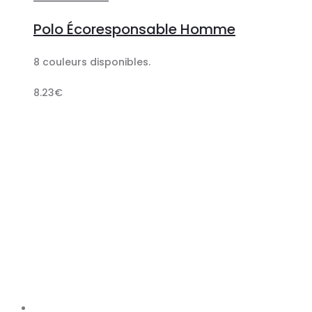
au
Polo Écoresponsable Homme
panier
8 couleurs disponibles.
8.23
€