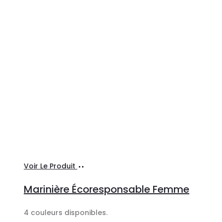
Ajouter
Voir Le Produit
au
Marinière Écoresponsable Femme
panier
4 couleurs disponibles.