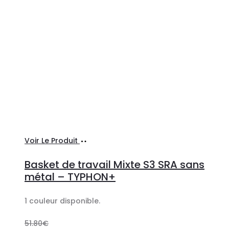
Choix
Ce
Voir Le Produit
des
produit
Basket de travail Mixte S3 SRA sans
options
a
métal – TYPHON+
plusieurs
1 couleur disponible.
variations.
Les
51.80
€