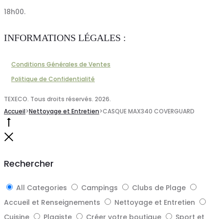
18h00.
INFORMATIONS LÉGALES :
Conditions Générales de Ventes
Politique de Confidentialité
TEXECO. Tous droits réservés. 2026.
Accueil
>
Nettoyage et Entretien
>
CASQUE MAX340 COVERGUARD
Go
to
Close
top
Rechercher
All Categories
Campings
Clubs de Plage
Accueil et Renseignements
Nettoyage et Entretien
Cuisine
Plagiste
Créer votre boutique
Sport et