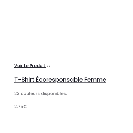
Ajouter
Voir Le Produit
au
T-Shirt Écoresponsable Femme
panier
23 couleurs disponibles.
2.75
€