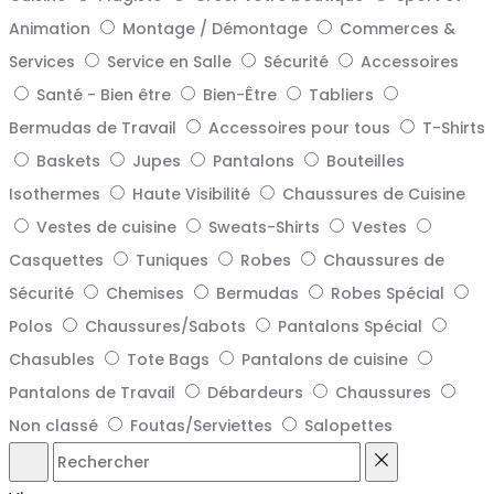
Animation
Montage / Démontage
Commerces &
Services
Service en Salle
Sécurité
Accessoires
Santé - Bien être
Bien-Être
Tabliers
Bermudas de Travail
Accessoires pour tous
T-Shirts
Baskets
Jupes
Pantalons
Bouteilles
Isothermes
Haute Visibilité
Chaussures de Cuisine
Vestes de cuisine
Sweats-Shirts
Vestes
Casquettes
Tuniques
Robes
Chaussures de
Sécurité
Chemises
Bermudas
Robes Spécial
Polos
Chaussures/Sabots
Pantalons Spécial
Chasubles
Tote Bags
Pantalons de cuisine
Pantalons de Travail
Débardeurs
Chaussures
Non classé
Foutas/Serviettes
Salopettes
Rechercher
Reset