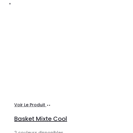
Choix
Ce
Voir Le Produit
des
produit
Basket Mixte Cool
options
a
plusieurs
2 couleurs disponibles.