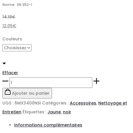
Norme : EN 352-1
14.18
€
12.05
€
Couleurs
Effacer
quantité
de
Ajouter au panier
CASQUE
UGS :
6MX3400NSI
Catégories :
Accessoires
,
Nettoyage et
MAX340
Entretien
Étiquettes :
Jaune
,
noir
COVERGUARD
Informations complémentaires