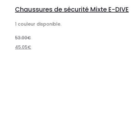
des
produit
Chaussures de sécurité Mixte E-DIVE
options
a
plusieurs
1 couleur disponible.
variations.
53.00
€
Les
45.05
€
options
peuvent
être
choisies
sur
la
page
du
produit