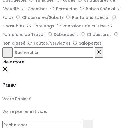
Casquettes
Tuniques
Robes
Chaussures de
Sécurité
Chemises
Bermudas
Robes Spécial
Polos
Chaussures/Sabots
Pantalons Spécial
Chasubles
Tote Bags
Pantalons de cuisine
Pantalons de Travail
Débardeurs
Chaussures
Non classé
Foutas/Serviettes
Salopettes
Rechercher
Reset
View more
Close
Panier
Votre Panier
0
Votre panier est vide.
Search
Rechercher