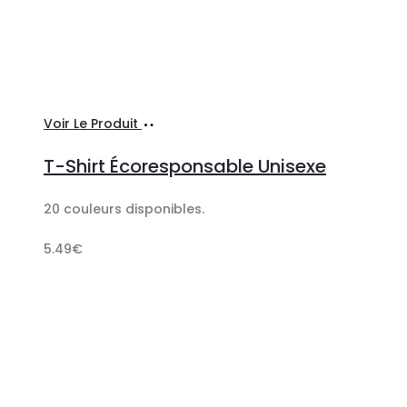
Ajouter
Voir Le Produit
au
T-Shirt Écoresponsable Unisexe
panier
20 couleurs disponibles.
5.49
€