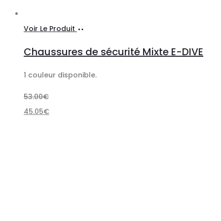
Choix
Ce
Voir Le Produit
des
produit
Chaussures de sécurité Mixte E-DIVE
options
a
plusieurs
1 couleur disponible.
variations.
53.00
€
Les
45.05
€
options
peuvent
être
choisies
sur
la
page
du