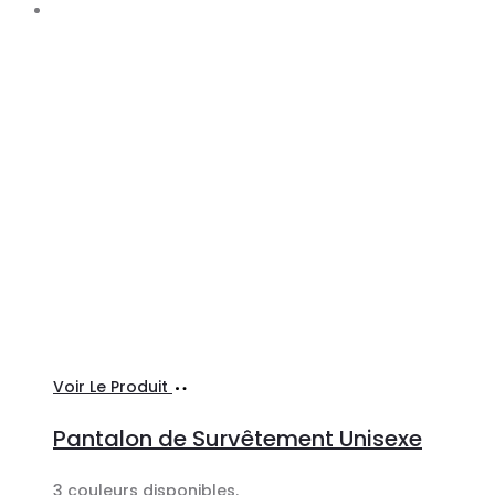
Ajouter
Voir Le Produit
au
Pantalon de Survêtement Unisexe
panier
3 couleurs disponibles.