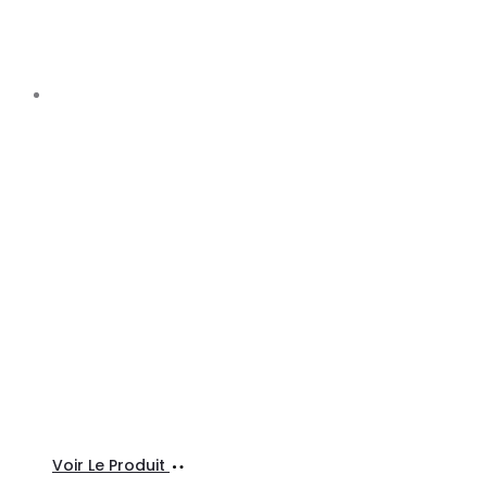
produit
Choix
Ce
Voir Le Produit