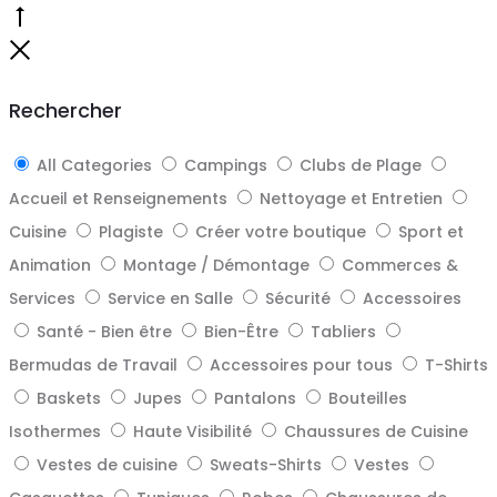
Go
to
Close
top
Rechercher
All Categories
Campings
Clubs de Plage
Accueil et Renseignements
Nettoyage et Entretien
Cuisine
Plagiste
Créer votre boutique
Sport et
Animation
Montage / Démontage
Commerces &
Services
Service en Salle
Sécurité
Accessoires
Santé - Bien être
Bien-Être
Tabliers
Bermudas de Travail
Accessoires pour tous
T-Shirts
Baskets
Jupes
Pantalons
Bouteilles
Isothermes
Haute Visibilité
Chaussures de Cuisine
Vestes de cuisine
Sweats-Shirts
Vestes