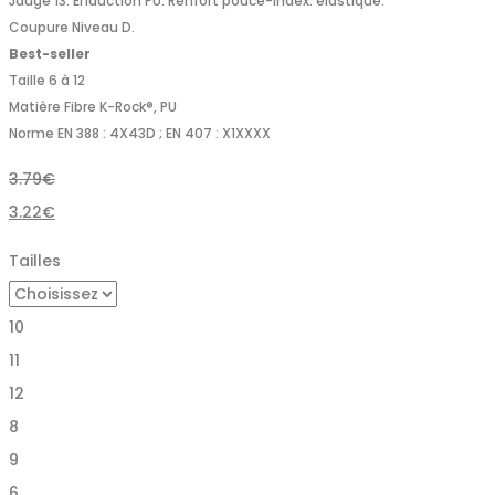
Jauge 13. Enduction PU. Renfort pouce-index. élastiqué.
Coupure Niveau D.
Best-seller
Taille 6 à 12
Matière Fibre K-Rock®, PU
Norme EN 388 : 4X43D ; EN 407 : X1XXXX
3.79
€
3.22
€
Tailles
10
11
12
8
9
6