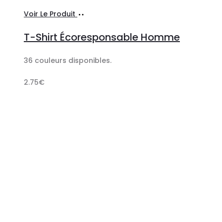
Ajouter
Voir Le Produit
au
T-Shirt Écoresponsable Homme
panier
36 couleurs disponibles.
2.75
€