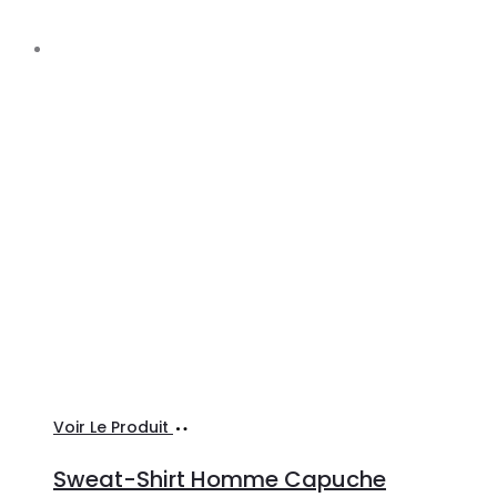
Ajouter
Voir Le Produit
au
Sweat-Shirt Homme Capuche
panier