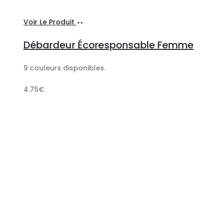
Ajouter
Voir Le Produit
au
Débardeur Écoresponsable Femme
panier
9 couleurs disponibles.
4.75
€