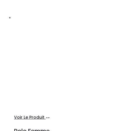
Ajouter
Voir Le Produit
au
Polo Femme