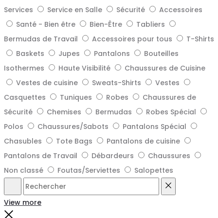
Services
Service en Salle
Sécurité
Accessoires
Santé - Bien être
Bien-Être
Tabliers
Bermudas de Travail
Accessoires pour tous
T-Shirts
Baskets
Jupes
Pantalons
Bouteilles
Isothermes
Haute Visibilité
Chaussures de Cuisine
Vestes de cuisine
Sweats-Shirts
Vestes
Casquettes
Tuniques
Robes
Chaussures de
Sécurité
Chemises
Bermudas
Robes Spécial
Polos
Chaussures/Sabots
Pantalons Spécial
Chasubles
Tote Bags
Pantalons de cuisine
Pantalons de Travail
Débardeurs
Chaussures
Non classé
Foutas/Serviettes
Salopettes
Rechercher
Reset
View more
Close