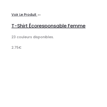
Ajouter
Voir Le Produit
au
T-Shirt Écoresponsable Femme
panier
23 couleurs disponibles.
2.75
€