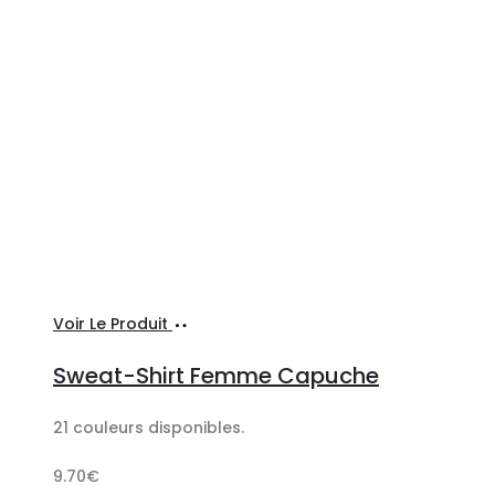
Ajouter
Voir Le Produit
au
Sweat-Shirt Femme Capuche
panier
21 couleurs disponibles.
9.70
€