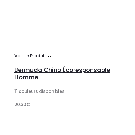
Ajouter
Voir Le Produit
au
Bermuda Chino Écoresponsable
panier
Homme
11 couleurs disponibles.
20.30
€