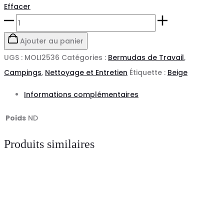
Effacer
quantité
de
Ajouter au panier
Bermuda
UGS :
MOLI2536
Catégories :
Bermudas de Travail
,
de
Campings
,
Nettoyage et Entretien
Étiquette :
Beige
travail
Informations complémentaires
été
GAMEX®
Poids
ND
Produits similaires