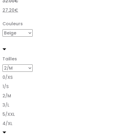
32.00
€
27.20
€
Couleurs
Tailles
0/XS
1/S
2/M
3/L
5/XXL
4/XL