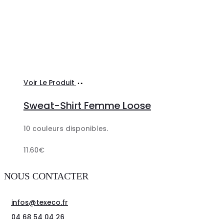
Ajouter
Voir Le Produit
au
Sweat-Shirt Femme Loose
panier
10 couleurs disponibles.
11.60
€
NOUS CONTACTER
infos@texeco.fr
04 68 54 04 26