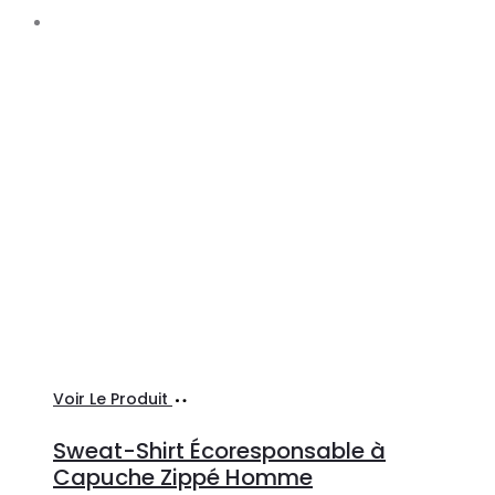
Ajouter
Voir Le Produit
au
Sweat-Shirt Écoresponsable à
panier
Capuche Zippé Homme