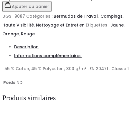
de
Ajouter au panier
Bermuda
UGS :
9087
Catégories :
Bermudas de Travail
,
Campings
,
FLUO
Haute Visibilité
,
Nettoyage et Entretien
Étiquettes :
Jaune
,
SAFE
Orange
,
Rouge
Description
Informations complémentaires
: 55 % Coton, 45 % Polyester ; 300 g/m² : EN 20471 : Classe 1
Poids
ND
Produits similaires