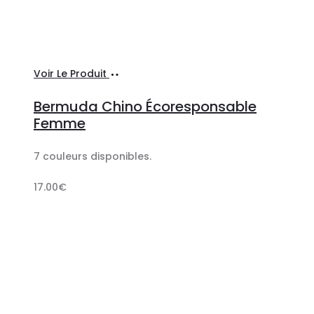
Ajouter
Voir Le Produit
au
Bermuda Chino Écoresponsable
panier
Femme
7 couleurs disponibles.
17.00
€