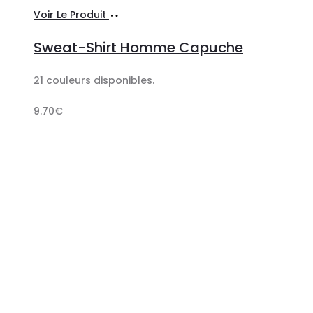
Ajouter
Voir Le Produit
au
Sweat-Shirt Homme Capuche
panier
21 couleurs disponibles.
9.70
€