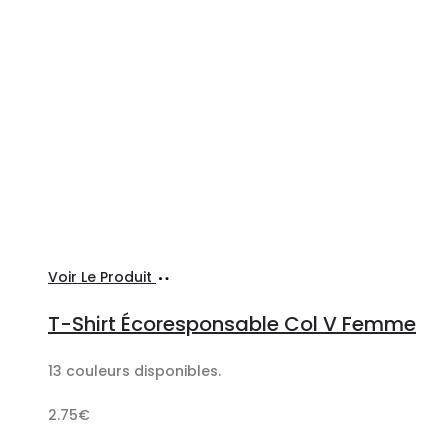
Ajouter
Voir Le Produit
au
T-Shirt Écoresponsable Col V Femme
panier
13 couleurs disponibles.
2.75
€