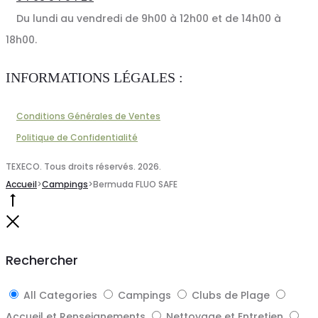
Du lundi au vendredi de 9h00 à 12h00 et de 14h00 à
18h00.
INFORMATIONS LÉGALES :
Conditions Générales de Ventes
Politique de Confidentialité
TEXECO. Tous droits réservés. 2026.
Accueil
>
Campings
>
Bermuda FLUO SAFE
Go
to
Close
top
Rechercher
All Categories
Campings
Clubs de Plage
Accueil et Renseignements
Nettoyage et Entretien