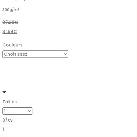
300
g/m²
37.28
€
31.69
€
Couleurs
Tailles
0/XS
1