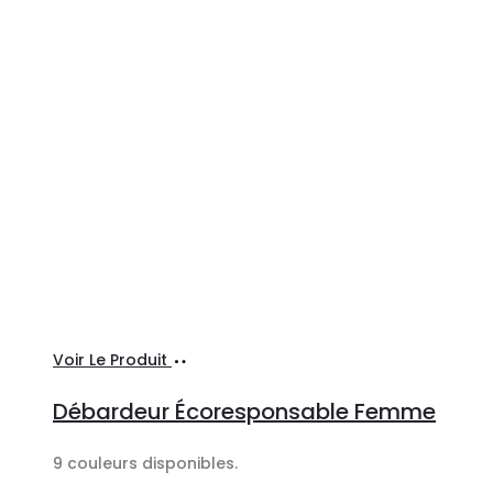
Ajouter
Voir Le Produit
au
Débardeur Écoresponsable Femme
panier
9 couleurs disponibles.