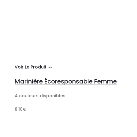
Ajouter
Voir Le Produit
au
Marinière Écoresponsable Femme
panier
4 couleurs disponibles.
8.10
€