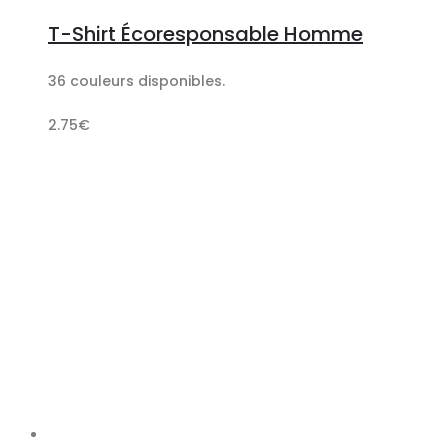
au
T-Shirt Écoresponsable Homme
panier
36 couleurs disponibles.
2.75
€