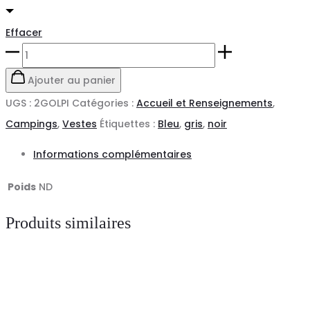
Effacer
quantité
de
Ajouter au panier
Blazer
UGS :
2GOLPI
Catégories :
Accueil et Renseignements
,
Homme
Campings
,
Vestes
Étiquettes :
Bleu
,
gris
,
noir
Écoresponsable
Informations complémentaires
GOLDONI
LAFONT
Poids
ND
Produits similaires