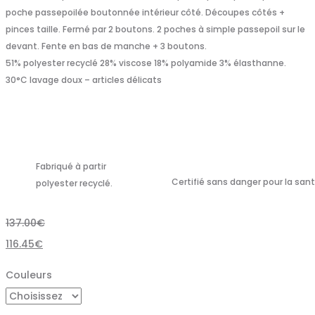
poche passepoilée boutonnée intérieur côté. Découpes côtés +
pinces taille. Fermé par 2 boutons. 2 poches à simple passepoil sur le
devant. Fente en bas de manche + 3 boutons.
51% polyester recyclé 28% viscose 18% polyamide 3% élasthanne.
30°C lavage doux – articles délicats
Fabriqué à partir
Certifié sans danger pour la san
polyester recyclé.
137.00
€
116.45
€
Couleurs