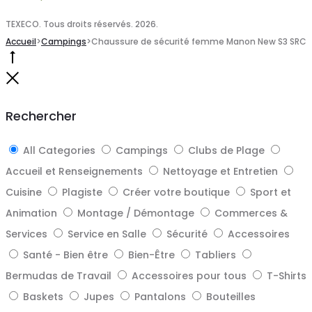
TEXECO. Tous droits réservés. 2026.
Accueil
>
Campings
>
Chaussure de sécurité femme Manon New S3 SRC
Go
to
Close
top
Rechercher
All Categories
Campings
Clubs de Plage
Accueil et Renseignements
Nettoyage et Entretien
Cuisine
Plagiste
Créer votre boutique
Sport et
Animation
Montage / Démontage
Commerces &
Services
Service en Salle
Sécurité
Accessoires
Santé - Bien être
Bien-Être
Tabliers
Bermudas de Travail
Accessoires pour tous
T-Shirts
Baskets
Jupes
Pantalons
Bouteilles