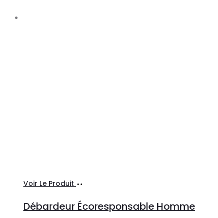
Ajouter
Voir Le Produit
au
Débardeur Écoresponsable Homme
panier