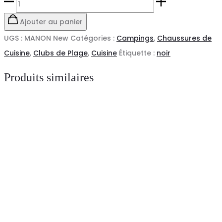
quantité
de
Ajouter au panier
Chaussure
UGS :
MANON New
Catégories :
Campings
,
Chaussures de
de
Cuisine
,
Clubs de Plage
,
Cuisine
Étiquette :
noir
sécurité
Produits similaires
femme
Manon
New
S3
SRC