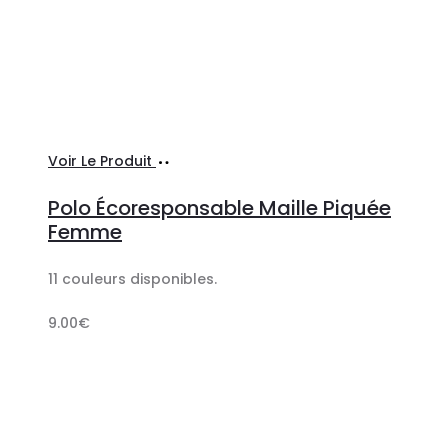
Ajouter
Voir Le Produit
au
Polo Écoresponsable Maille Piquée
panier
Femme
11 couleurs disponibles.
9.00
€