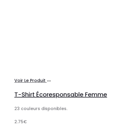
Ajouter
Voir Le Produit
au
T-Shirt Écoresponsable Femme
panier
23 couleurs disponibles.
2.75
€