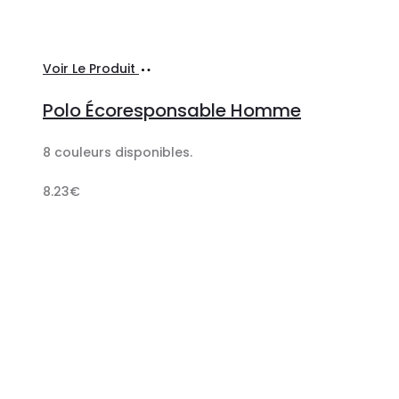
Ajouter
Voir Le Produit
au
Polo Écoresponsable Homme
panier
8 couleurs disponibles.
8.23
€