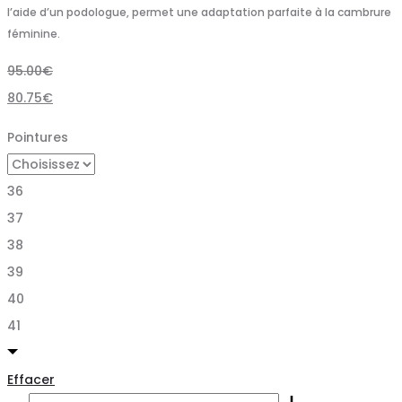
l’aide d’un podologue, permet une adaptation parfaite à la cambrure
féminine.
95.00
€
80.75
€
Pointures
36
37
38
39
40
41
Effacer