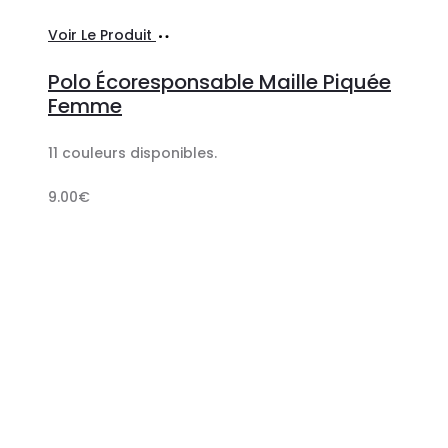
Ajouter
Voir Le Produit
au
Polo Écoresponsable Maille Piquée
panier
Femme
11 couleurs disponibles.
9.00
€