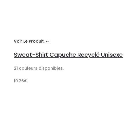
Ajouter
Voir Le Produit
au
Sweat-Shirt Capuche Recyclé Unisexe
panier
21 couleurs disponibles.
10.26
€