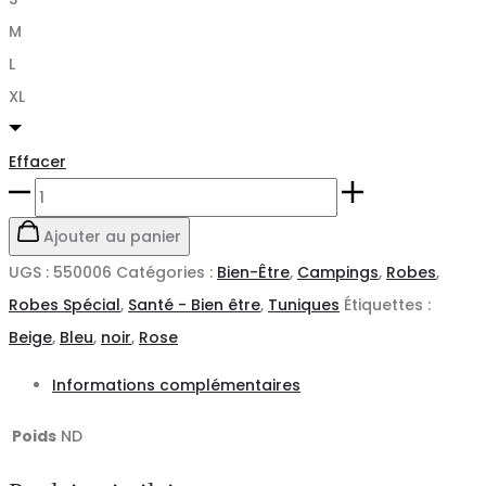
M
L
XL
Effacer
quantité
de
Ajouter au panier
ROBE
UGS :
550006
Catégories :
Bien-Être
,
Campings
,
Robes
,
À
Robes Spécial
,
Santé - Bien être
,
Tuniques
Étiquettes :
BOUTONS
Beige
,
Bleu
,
noir
,
Rose
DOUBLÉE
Informations complémentaires
VIVAZ
X.LINEN
Poids
ND
GARY'S