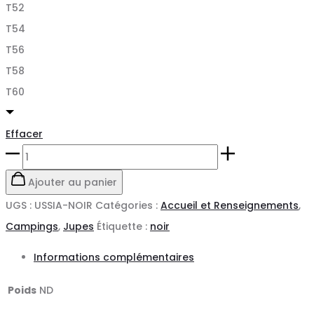
T52
T54
T56
T58
T60
Effacer
quantité
de
Ajouter au panier
ROBE
UGS :
USSIA-NOIR
Catégories :
Accueil et Renseignements
,
DE
Campings
,
Jupes
Étiquette :
noir
SERVICE
Informations complémentaires
NOIRE
-
Poids
ND
USSIA