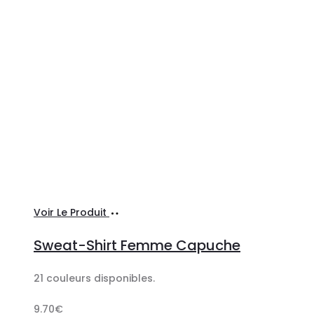
Ajouter
Voir Le Produit
au
Sweat-Shirt Femme Capuche
panier
21 couleurs disponibles.
9.70
€