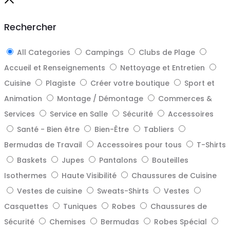
to
Close
top
Rechercher
All Categories
Campings
Clubs de Plage
Accueil et Renseignements
Nettoyage et Entretien
Cuisine
Plagiste
Créer votre boutique
Sport et
Animation
Montage / Démontage
Commerces &
Services
Service en Salle
Sécurité
Accessoires
Santé - Bien être
Bien-Être
Tabliers
Bermudas de Travail
Accessoires pour tous
T-Shirts
Baskets
Jupes
Pantalons
Bouteilles
Isothermes
Haute Visibilité
Chaussures de Cuisine
Vestes de cuisine
Sweats-Shirts
Vestes
Casquettes
Tuniques
Robes
Chaussures de
Sécurité
Chemises
Bermudas
Robes Spécial