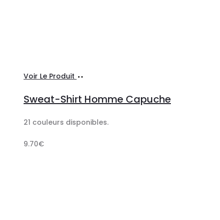
Ajouter
Voir Le Produit
au
Sweat-Shirt Homme Capuche
panier
21 couleurs disponibles.
9.70
€