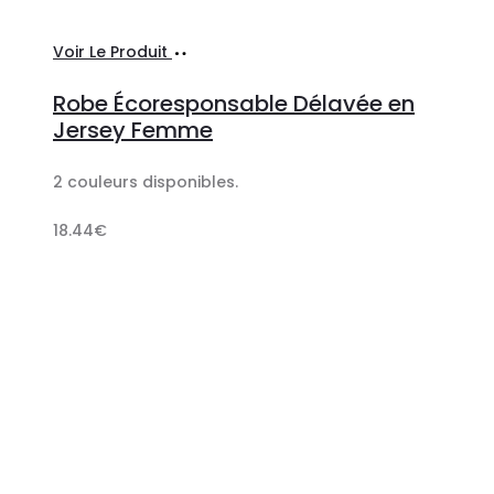
Ajouter
Voir Le Produit
au
Robe Écoresponsable Délavée en
panier
Jersey Femme
2 couleurs disponibles.
18.44
€