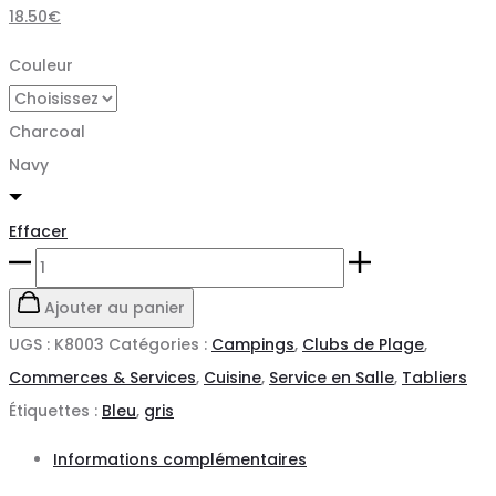
18.50
€
Couleur
Charcoal
Navy
Effacer
quantité
de
Ajouter au panier
Tablier
UGS :
K8003
Catégories :
Campings
,
Clubs de Plage
,
coton
Commerces & Services
,
Cuisine
,
Service en Salle
,
Tabliers
Vintage
Étiquettes :
Bleu
,
gris
Informations complémentaires