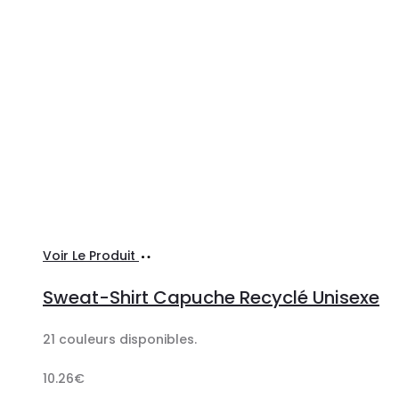
Ajouter
Voir Le Produit
au
Sweat-Shirt Capuche Recyclé Unisexe
panier
21 couleurs disponibles.
10.26
€