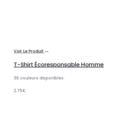
Ajouter
Voir Le Produit
au
T-Shirt Écoresponsable Homme
panier
36 couleurs disponibles.
2.75
€