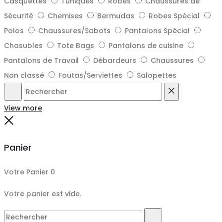
Casquettes
Tuniques
Robes
Chaussures de
Sécurité
Chemises
Bermudas
Robes Spécial
Polos
Chaussures/Sabots
Pantalons Spécial
Chasubles
Tote Bags
Pantalons de cuisine
Pantalons de Travail
Débardeurs
Chaussures
Non classé
Foutas/Serviettes
Salopettes
Rechercher
Reset
View more
Close
Panier
Votre Panier
0
Votre panier est vide.
Search
Rechercher