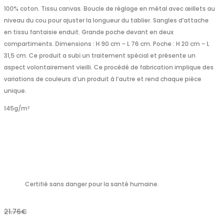
100% coton. Tissu canvas. Boucle de réglage en métal avec œillets au
niveau du cou pour ajuster la longueur du tablier. Sangles d’attache
en tissu fantaisie enduit. Grande poche devant en deux
compartiments. Dimensions : H 90 cm – L 76 cm. Poche : H 20 cm – L
31,5 cm. Ce produit a subi un traitement spécial et présente un
aspect volontairement vieilli. Ce procédé de fabrication implique des
variations de couleurs d’un produit à l’autre et rend chaque pièce
unique.
145
g/m²
Certifié sans danger pour la santé humaine.
21.76
€