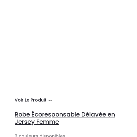
Ajouter
Voir Le Produit
au
Robe Écoresponsable Délavée en
panier
Jersey Femme
2 couleurs disponibles.