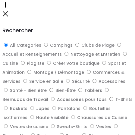
Go
to
Close
top
Rechercher
All Categories
Campings
Clubs de Plage
Accueil et Renseignements
Nettoyage et Entretien
Cuisine
Plagiste
Créer votre boutique
Sport et
Animation
Montage / Démontage
Commerces &
Services
Service en Salle
Sécurité
Accessoires
Santé - Bien être
Bien-Être
Tabliers
Bermudas de Travail
Accessoires pour tous
T-Shirts
Baskets
Jupes
Pantalons
Bouteilles
Isothermes
Haute Visibilité
Chaussures de Cuisine
Vestes de cuisine
Sweats-Shirts
Vestes