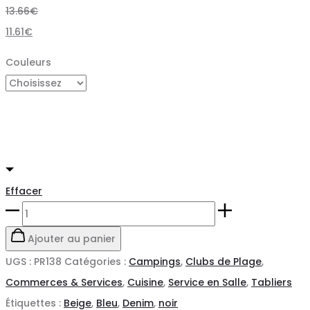
13.66
€
11.61
€
Couleurs
Effacer
quantité
de
Ajouter au panier
Tablier
UGS :
PR138
Catégories :
Campings
,
Clubs de Plage
,
taille
Commerces & Services
,
Cuisine
,
Service en Salle
,
Tabliers
"Métro"
Étiquettes :
Beige
,
Bleu
,
Denim
,
noir