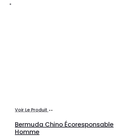
Ajouter
Voir Le Produit
au
Bermuda Chino Écoresponsable
panier
Homme