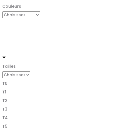
Couleurs
Tailles
T0
T1
T2
T3
T4
T5