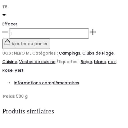
T6
Effacer
quantité
de
Ajouter au panier
Veste
UGS :
NERO ML
Catégories :
Campings
,
Clubs de Plage
,
de
Cuisine
,
Vestes de cuisine
Étiquettes :
Beige
,
blanc
,
noir
,
cuisine
Rose
,
Vert
manches
Informations complémentaires
longues
-
Poids
500 g
NERO
Produits similaires