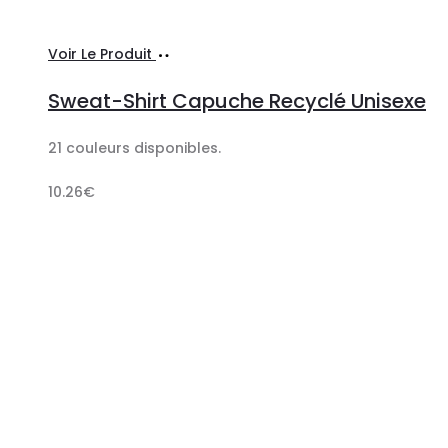
Ajouter
Voir Le Produit
au
Sweat-Shirt Capuche Recyclé Unisexe
panier
21 couleurs disponibles.
10.26
€