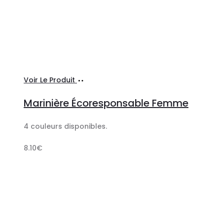
Ajouter
Voir Le Produit
au
Marinière Écoresponsable Femme
panier
4 couleurs disponibles.
8.10
€