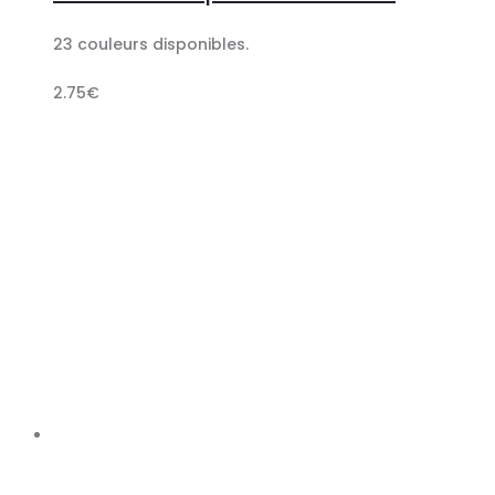
panier
23 couleurs disponibles.
2.75
€