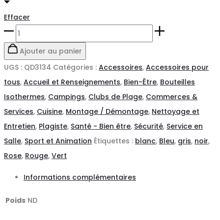
Effacer
quantité
de
Ajouter au panier
Bouteille
UGS :
QD3134
Catégories :
Accessoires
,
Accessoires pour
isotherme
tous
,
Accueil et Renseignements
,
Bien-Être
,
Bouteilles
1.5L
Isothermes
,
Campings
,
Clubs de Plage
,
Commerces &
TITAN
Services
,
Cuisine
,
Montage / Démontage
,
Nettoyage et
MATT
Entretien
,
Plagiste
,
Santé - Bien être
,
Sécurité
,
Service en
-
Salle
,
Sport et Animation
Étiquettes :
blanc
,
Bleu
,
gris
,
noir
,
QWETCH
Rose
,
Rouge
,
Vert
Informations complémentaires
Poids
ND