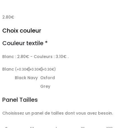
2.80
€
Choix couleur
Couleur textile
*
Blanc : 2.80€ - Couleurs : 3.10€ .
Blanc
(
+
0.30
€
(
)
+
0.30
€
(
)
+
0.30
€
)
Black
Navy
Oxford
Grey
Panel Tailles
Choisissez un panel de tailles dont vous avez besoin.