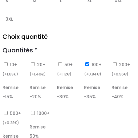
S
M
L
XL
XXL
3XL
Choix quantité
Quantités
*
10+
20+
50+
100+
200+
(
+
1.68
€
)
(
+
1.40
€
)
(
+
1.12
€
)
(
+
0.84
€
)
(
+
0.56
€
)
Remise
Remise
Remise
Remise
Remise
-15%
-20%
-30%
-35%
-40%
500+
1000+
(
+
0.28
€
)
Remise
Remise
50%