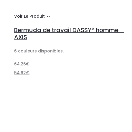
Choix
Ce
Voir Le Produit
des
produit
Bermuda de travail DASSY® homme –
options
a
AXIS
plusieurs
6 couleurs disponibles.
variations.
Les
64.26
€
options
54.62
€
peuvent
être
choisies
sur
la
page
du