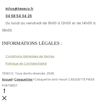
choisies
infos@texeco.fr
sur
04 68 54 04 26
la
Du lundi au vendredi de 9h00 à 12h00 et de 14h00 à
page
18h00.
du
INFORMATIONS LÉGALES :
produit
Conditions Générales de Ventes
Politique de Confidentialité
TEXECO. Tous droits réservés. 2026.
Accueil
>
Casquettes
>
Casquette anti-heurt CASQUETTE PW29
PORTWEST
Go
to
Close
top