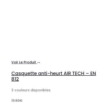
Choix
Ce
Voir Le Produit
des
produit
Casquette anti-heurt AIR TECH – EN
options
a
812
plusieurs
3 couleurs disponibles.
variations.
Les
13.60
€
options