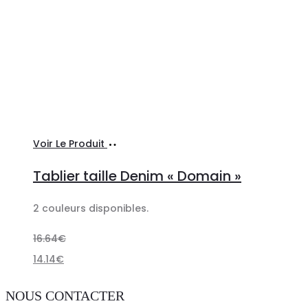
Choix
Ce
Voir Le Produit
des
produit
Tablier taille Denim « Domain »
options
a
plusieurs
2 couleurs disponibles.
variations.
16.64
€
Les
14.14
€
options
peuvent
NOUS CONTACTER
être