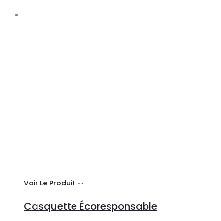
Ajouter
Voir Le Produit
au
Casquette Écoresponsable
panier