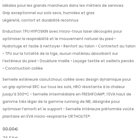
Idéales pour les grands marcheurs dans les métiers de services
Grip exceptionnel sur sols secs, humides et gras
Légèreté, confort et durabilité reconnus
Enduction TPU HYPOSKIN avec micro-trous laser découpés pour
optimiser la respirabilité et le mouvement naturel du pied •
Hydrofuge et facile à nettoyer • Renfort au talon • Contrefort au talon
• TPU sur la totalité de la tige, aucun matériau absorbant sur
l’extérieur du pied • Doublure maille • Laçage textile et oeillets percés
• Construction collée.
Semelle extérieure caoutchouc collée avec design dynamique pour
un grip optimal SRC sur tous les sols, HRO résistante à la chaleur
jusqu’à 300°C • Semelle intermédiaire en FRESHFOAM®, l’EVA haut de
gamme très léger de la gamme running de NB, désignée pour
optimiser l’amorti et le support • Semelle intérieure préformée voûte
plantaire en EVA micro-respirante ORTHOLITE®.
90.00
€