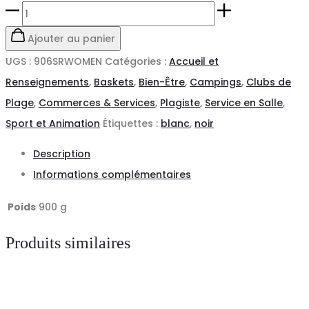
quantité
de
Ajouter au panier
Baskets
UGS :
906SRWOMEN
Catégories :
Accueil et
Femme
Renseignements
,
Baskets
,
Bien-Être
,
Campings
,
Clubs de
906
Plage
,
Commerces & Services
,
Plagiste
,
Service en Salle
,
SR
Sport et Animation
Étiquettes :
blanc
,
noir
New
Description
Balance
Informations complémentaires
Poids
900 g
Produits similaires