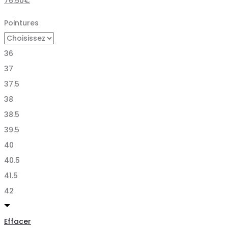
76.50
€
Pointures
36
37
37.5
38
38.5
39.5
40
40.5
41.5
42
Effacer