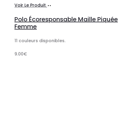
Ajouter
Voir Le Produit
au
Polo Écoresponsable Maille Piquée
panier
Femme
11 couleurs disponibles.
9.00
€