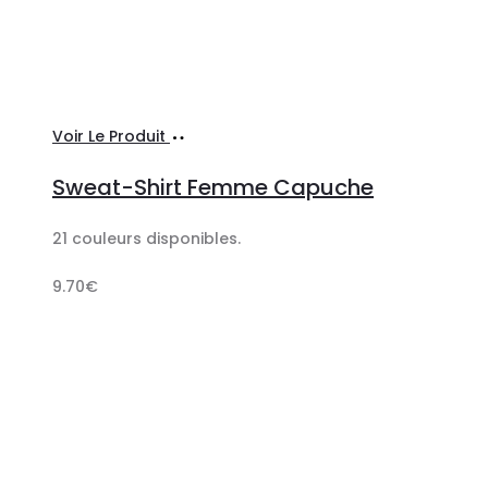
Ajouter
Voir Le Produit
au
Sweat-Shirt Femme Capuche
panier
21 couleurs disponibles.
9.70
€