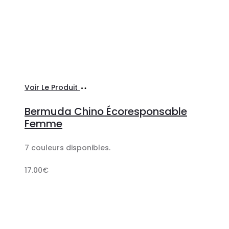
Ajouter
Voir Le Produit
au
Bermuda Chino Écoresponsable
panier
Femme
7 couleurs disponibles.
17.00
€