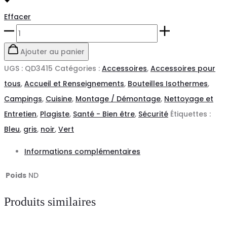
Effacer
quantité
de
Ajouter au panier
Bouteille
UGS :
QD3415
Catégories :
Accessoires
,
Accessoires pour
isotherme
tous
,
Accueil et Renseignements
,
Bouteilles Isothermes
,
1L
Campings
,
Cuisine
,
Montage / Démontage
,
Nettoyage et
-
Entretien
,
Plagiste
,
Santé - Bien être
,
Sécurité
Étiquettes :
ROC
Bleu
,
gris
,
noir
,
Vert
-
Informations complémentaires
QWETCH
Poids
ND
Produits similaires