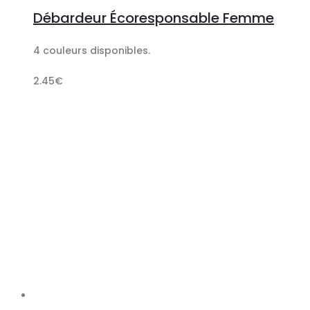
au
Débardeur Écoresponsable Femme
panier
4 couleurs disponibles.
2.45
€